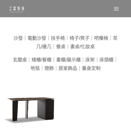
Main
跳
至
Menu
主
要
內
沙發
｜
電動沙發
｜
扶手椅
｜
椅子/凳子
｜
吧檯椅
｜
茶
容
几/邊几
｜
餐桌
｜
書桌/化妝桌
玄關桌
｜
矮櫃/餐櫃
｜
書櫃/展示櫃
｜
床架
｜
床頭櫃
｜
地毯
｜
燈飾
｜
居家飾品
｜
量身定制